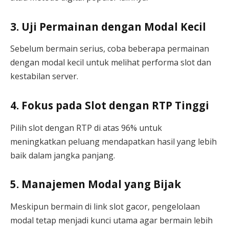
3. Uji Permainan dengan Modal Kecil
Sebelum bermain serius, coba beberapa permainan
dengan modal kecil untuk melihat performa slot dan
kestabilan server.
4. Fokus pada Slot dengan RTP Tinggi
Pilih slot dengan RTP di atas 96% untuk
meningkatkan peluang mendapatkan hasil yang lebih
baik dalam jangka panjang.
5. Manajemen Modal yang Bijak
Meskipun bermain di link slot gacor, pengelolaan
modal tetap menjadi kunci utama agar bermain lebih