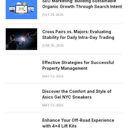
SEO Marketing: Building Sustainable
Organic Growth Through Search Intent
JULY 24, 2026
Cross Pairs vs. Majors: Evaluating
Stability for Daily Intra-Day Trading
JUNE 30, 2026
Effective Strategies for Successful
Property Management
MAY 15, 2026
Discover the Comfort and Style of
Asics Gel NYC Sneakers
MAY 15, 2026
Enhance Your Off-Road Experience
with 4×4 Lift Kits