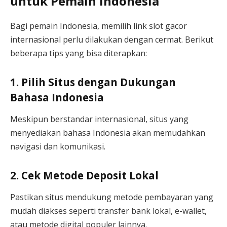
untuk Pemain Indonesia
Bagi pemain Indonesia, memilih link slot gacor
internasional perlu dilakukan dengan cermat. Berikut
beberapa tips yang bisa diterapkan:
1. Pilih Situs dengan Dukungan
Bahasa Indonesia
Meskipun berstandar internasional, situs yang
menyediakan bahasa Indonesia akan memudahkan
navigasi dan komunikasi.
2. Cek Metode Deposit Lokal
Pastikan situs mendukung metode pembayaran yang
mudah diakses seperti transfer bank lokal, e-wallet,
atau metode digital populer lainnya.