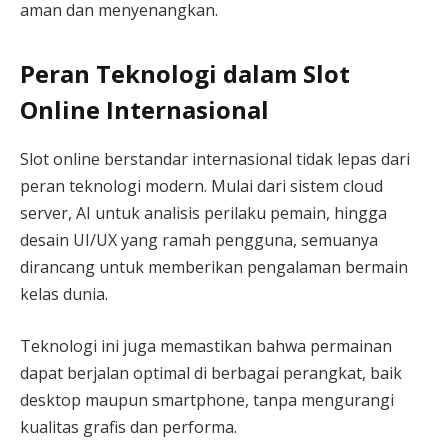
aman dan menyenangkan.
Peran Teknologi dalam Slot
Online Internasional
Slot online berstandar internasional tidak lepas dari
peran teknologi modern. Mulai dari sistem cloud
server, AI untuk analisis perilaku pemain, hingga
desain UI/UX yang ramah pengguna, semuanya
dirancang untuk memberikan pengalaman bermain
kelas dunia.
Teknologi ini juga memastikan bahwa permainan
dapat berjalan optimal di berbagai perangkat, baik
desktop maupun smartphone, tanpa mengurangi
kualitas grafis dan performa.