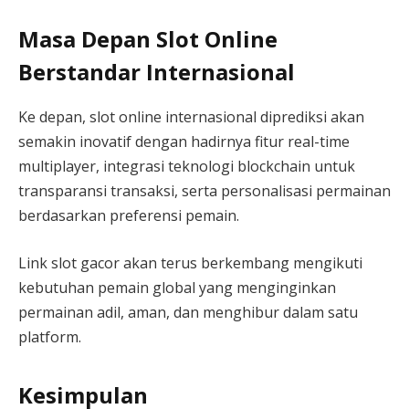
Masa Depan Slot Online
Berstandar Internasional
Ke depan, slot online internasional diprediksi akan
semakin inovatif dengan hadirnya fitur real-time
multiplayer, integrasi teknologi blockchain untuk
transparansi transaksi, serta personalisasi permainan
berdasarkan preferensi pemain.
Link slot gacor akan terus berkembang mengikuti
kebutuhan pemain global yang menginginkan
permainan adil, aman, dan menghibur dalam satu
platform.
Kesimpulan