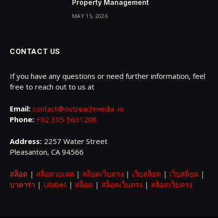
Property Management
MAY 15, 2026
CONTACT US
If you have any questions or need further information, feel
free to reach out to us at
Email:
contact@outreachmedia .io
Phone:
+92 305 5631208
Address:
2257 Water Street
Pleasanton, CA 94566
สล็อต
|
สล็อตวอเลท
|
สล็อตเว็บตรง
|
เว็บสล็อต
|
เว็บสล็อต
|
บาคาร่า
|
Ufabet
|
สล็อต
|
สล็อตเว็บตรง
|
สล็อตเว็บตรง