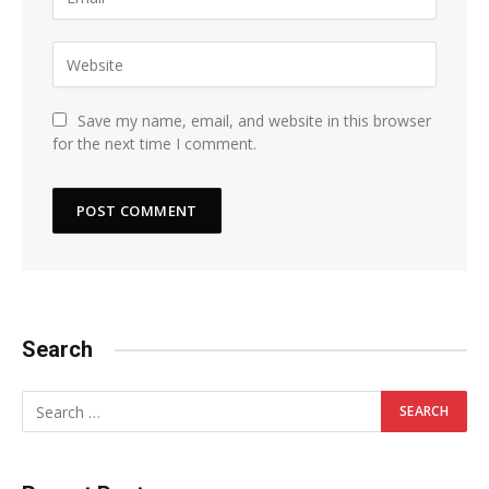
Save my name, email, and website in this browser
for the next time I comment.
Search