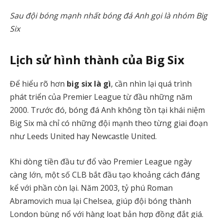
Sau đội bóng mạnh nhất bóng đá Anh gọi là nhóm Big
Six
Lịch sử hình thành của Big Six
Để hiểu rõ hơn
big six là gì
, cần nhìn lại quá trình
phát triển của Premier League từ đầu những năm
2000. Trước đó, bóng đá Anh không tồn tại khái niệm
Big Six mà chỉ có những đội mạnh theo từng giai đoạn
như Leeds United hay Newcastle United.
Khi dòng tiền đầu tư đổ vào Premier League ngày
càng lớn, một số CLB bắt đầu tạo khoảng cách đáng
kể với phần còn lại. Năm 2003, tỷ phú Roman
Abramovich mua lại Chelsea, giúp đội bóng thành
London bùng nổ với hàng loạt bản hợp đồng đắt giá.