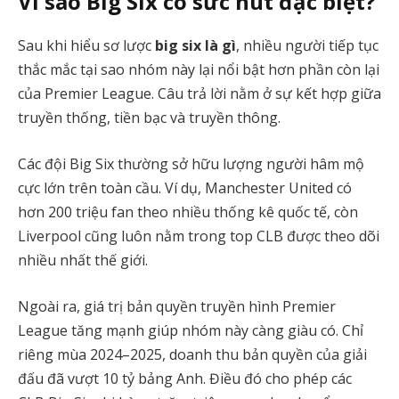
Vì sao Big Six có sức hút đặc biệt?
Sau khi hiểu sơ lược
big six là gì
, nhiều người tiếp tục
thắc mắc tại sao nhóm này lại nổi bật hơn phần còn lại
của Premier League. Câu trả lời nằm ở sự kết hợp giữa
truyền thống, tiền bạc và truyền thông.
Các đội Big Six thường sở hữu lượng người hâm mộ
cực lớn trên toàn cầu. Ví dụ, Manchester United có
hơn 200 triệu fan theo nhiều thống kê quốc tế, còn
Liverpool cũng luôn nằm trong top CLB được theo dõi
nhiều nhất thế giới.
Ngoài ra, giá trị bản quyền truyền hình Premier
League tăng mạnh giúp nhóm này càng giàu có. Chỉ
riêng mùa 2024–2025, doanh thu bản quyền của giải
đấu đã vượt 10 tỷ bảng Anh. Điều đó cho phép các