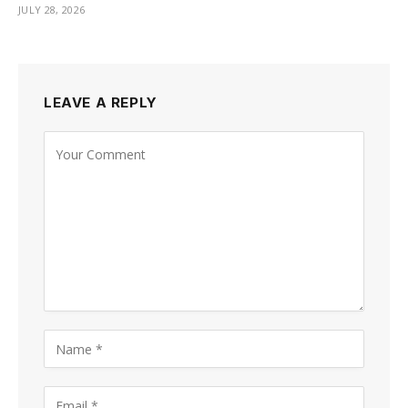
JULY 28, 2026
LEAVE A REPLY