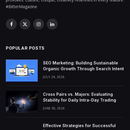
#BitterMagazine
Facebook
X
Instagram
LinkedIn
(Twitter)
POPULAR POSTS
SEO Marketing: Building Sustainable
Organic Growth Through Search Intent
JULY 24, 2026
Cross Pairs vs. Majors: Evaluating
Stability for Daily Intra-Day Trading
JUNE 30, 2026
Effective Strategies for Successful