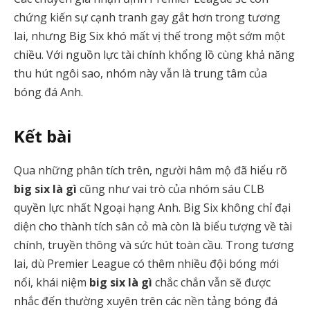
chứng kiến sự cạnh tranh gay gắt hơn trong tương
lai, nhưng Big Six khó mất vị thế trong một sớm một
chiều. Với nguồn lực tài chính khổng lồ cùng khả năng
thu hút ngôi sao, nhóm này vẫn là trung tâm của
bóng đá Anh.
Kết bài
Qua những phân tích trên, người hâm mộ đã hiểu rõ
big six là gì
cũng như vai trò của nhóm sáu CLB
quyền lực nhất Ngoại hạng Anh. Big Six không chỉ đại
diện cho thành tích sân cỏ mà còn là biểu tượng về tài
chính, truyền thông và sức hút toàn cầu. Trong tương
lai, dù Premier League có thêm nhiều đội bóng mới
nổi, khái niệm
big six là gì
chắc chắn vẫn sẽ được
nhắc đến thường xuyên trên các nền tảng bóng đá