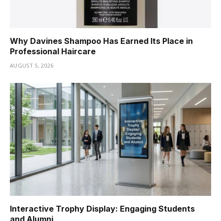
Why Davines Shampoo Has Earned Its Place in
Professional Haircare
AUGUST 5, 2026
Interactive Trophy Display: Engaging Students
and Alumni