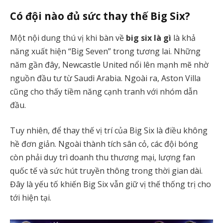
Có đội nào đủ sức thay thế Big Six?
Một nội dung thú vị khi bàn về
big six là gì
là khả
năng xuất hiện “Big Seven” trong tương lai. Những
năm gần đây, Newcastle United nổi lên mạnh mẽ nhờ
nguồn đầu tư từ Saudi Arabia. Ngoài ra, Aston Villa
cũng cho thấy tiềm năng cạnh tranh với nhóm dẫn
đầu.
Tuy nhiên, để thay thế vị trí của Big Six là điều không
hề đơn giản. Ngoài thành tích sân cỏ, các đội bóng
còn phải duy trì doanh thu thương mại, lượng fan
quốc tế và sức hút truyền thông trong thời gian dài.
Đây là yếu tố khiến Big Six vẫn giữ vị thế thống trị cho
tới hiện tại.